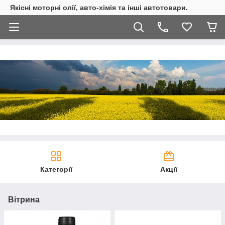
Якісні моторні олії, авто-хімія та інші автотовари.
Категорії
Акції
Вітрина