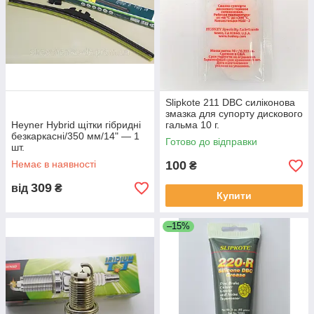
Slipkote 211 DBC силіконова
змазка для супорту дискового
Heyner Hybrid щітки гібридні
гальма 10 г.
безкаркасні/350 мм/14" — 1
Готово до відправки
шт.
Немає в наявності
100
₴
309
від
₴
Купити
–15%