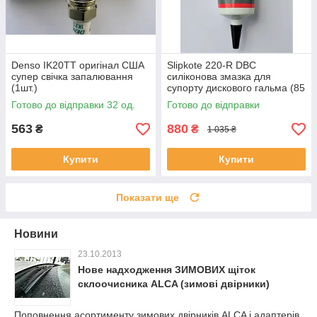
Denso IK20TT оригінал США
Slipkote 220-R DBC
супер свічка запалювання
силіконова змазка для
(1шт.)
супорту дискового гальма (85
г.)
Готово до відправки 32 од.
Готово до відправки
563
880
₴
₴
1 035 ₴
Купити
Купити
Показати ще
Новини
23.10.2013
Нове надходження ЗИМОВИХ щіток
склоочисника ALCA (зимові двірники)
Поповнення асортименту зимових двірників ALCA і адаптерів